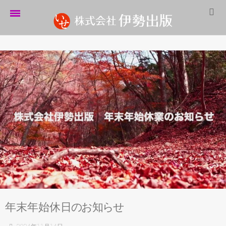
ホーム
伊勢出版だより
営業案内
制作実績
企業情報
採用情報
パートナーシップ
お問い合わせ
年末年始休
日
の
お
知
ら
せ
サイトマップ