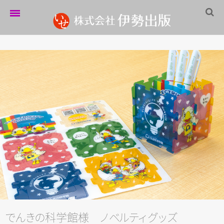
ホーム
伊勢出版だより
営業案内
制作実績
企業情報
採用情報
パートナーシップ
お問い合わせ
サイトマップ
で
ん
き
の
科学館様
ノ
ベ
ル
テ
ィ
グ
ッ
ズ