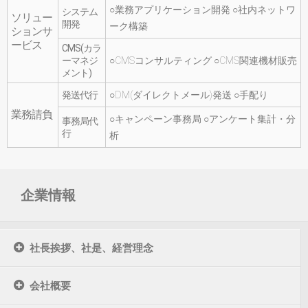
○業務アプリケーション開発 ○社内ネットワ
システム
ソリュー
開発
ーク構築
ションサ
ービス
CMS(カラ
ーマネジ
○CMSコンサルティング ○CMS関連機材販売
メント)
発送代行
○DM(ダイレクトメール)発送 ○手配り
業務請負
○キャンペーン事務局 ○アンケート集計・分
事務局代
行
析
企業情報
社長挨拶、社是、経営理念
会社概要