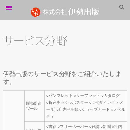
ホーム
伊勢出版だより
サ
ー
ビ
ス
分野
営業案内
制作実績
伊勢出版のサービス分野をご紹介いたしま
企業情報
す。
採用情報
○パンフレット ○リーフレット ○カタログ
パートナーシップ
○折込チラシ ○ポスター ○DM(ダイレクトメ
販売促進
お問い合わせ
ツール
ール) ○店内POP類 ○ショップカード ○ノベル
ティ
サイトマップ
○書籍 ○フリーペーパー ○雑誌 ○新聞 ○社内