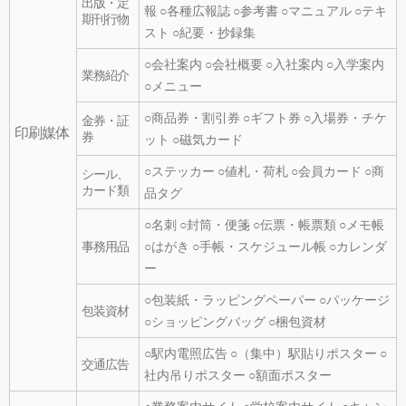
出版・定
報 ○各種広報誌 ○参考書 ○マニュアル ○テキ
期刊行物
スト ○紀要・抄録集
○会社案内 ○会社概要 ○入社案内 ○入学案内
業務紹介
○メニュー
○商品券・割引券 ○ギフト券 ○入場券・チケ
金券・証
印刷媒体
券
ット ○磁気カード
○ステッカー ○値札・荷札 ○会員カード ○商
シール、
カード類
品タグ
○名刺 ○封筒・便箋 ○伝票・帳票類 ○メモ帳
事務用品
○はがき ○手帳・スケジュール帳 ○カレンダ
ー
○包装紙・ラッピングペーパー ○パッケージ
包装資材
○ショッピングバッグ ○梱包資材
○駅内電照広告 ○（集中）駅貼りポスター ○
交通広告
社内吊りポスター ○額面ポスター