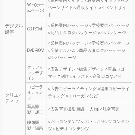
○業務案内サイト ○学校案内サイト ○キャン
Web(ホー
ペーンサイト ○通販サイト ○イベントサイ
ムページ)
ト
デジタル
○業務案内パッケージ ○学校案内パッケージ
CD-ROM
媒体
○商品カタログパッケージ ○SPパッケージ
○業務案内パッケージ ○学校案内パッケージ
DVD-ROM
○卒業アルバム ○商品カタログパッケージ
○SPパッケージ
グラフィ
○広告デザイン ○編集デザイン ○商品ロゴ・
ックデザ
マーク制作 ○イラスト ○企業ロゴなどVI
イン
コピーラ
○広告コピーライティング ○編集コピーライ
イティン
クリエイ
ティング ○スローガンなどCI
グ
ティブ
写真撮
○広告写真撮影(商品、人物) ○航空写真
影・加工
○WEBコンテンツ ○CD・DVD-ROMコンテン
映像撮
影・編集
ツ ○ビデオコンテンツ