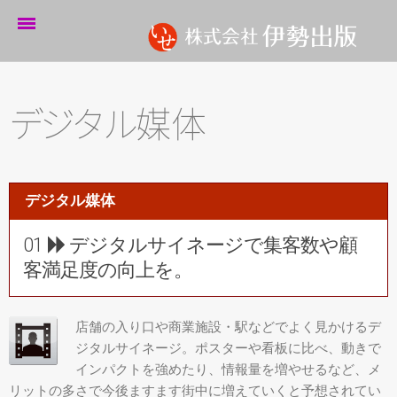
ホーム
伊勢出版だより
デ
ジ
タ
ル
媒体
営業案内
制作実績
デジタル媒体
企業情報
01
デジタルサイネージで集客数や顧
採用情報
客満足度の向上を。
パートナーシップ
店舗の入り口や商業施設・駅などでよく見かけるデ
お問い合わせ
ジタルサイネージ。ポスターや看板に比べ、動きで
サイトマップ
インパクトを強めたり、情報量を増やせるなど、メ
リットの多さで今後ますます街中に増えていくと予想されてい