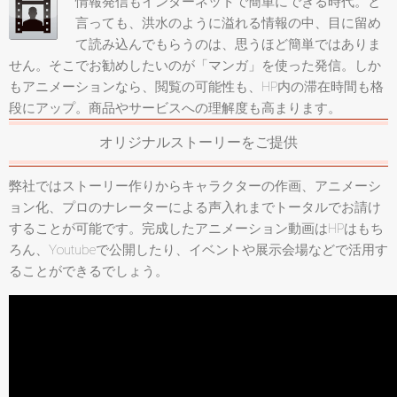
情報発信もインターネットで簡単にできる時代。と
言っても、洪水のように溢れる情報の中、目に留め
て読み込んでもらうのは、思うほど簡単ではありま
せん。そこでお勧めしたいのが「マンガ」を使った発信。しか
もアニメーションなら、閲覧の可能性も、HP内の滞在時間も格
段にアップ。商品やサービスへの理解度も高まります。
オリジナルストーリーをご提供
弊社ではストーリー作りからキャラクターの作画、アニメーシ
ョン化、プロのナレーターによる声入れまでトータルでお請け
することが可能です。完成したアニメーション動画はHPはもち
ろん、Youtubeで公開したり、イベントや展示会場などで活用す
ることができるでしょう。