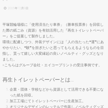
2025年12月9日
平塚競輪場様に「使用済当たり車券」（勝車投票券）を回収し
た際の紙ごみ（資源）を有効活用した『再生トイレットペーパ
ー』をご提案して製作しました。
環境に配慮しつつ、外装デザインには「人の当たった❝運❞にあ
やかりたい、❝験❞を担ぎたいと思ってもらえるようなものを目
指し、貰って嬉しい大変縁起の良いノベルティ・グッズとなり
ました。
※こちらはグループ会社・エイコープリントの受注事例です。
再生トイレットペーパーとは…
企業・団体・学校などから資源として活用できる不要にな
った紙を回収。
加工工場にてトイレットペーパーに生産加工。
オリジナルデザインのレッテルで包装しノベルティグッズ