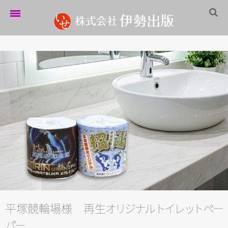
ホーム
伊勢出版だより
営業案内
制作実績
企業情報
採用情報
パートナーシップ
お問い合わせ
平塚競輪場様 再
生
オ
リ
ジ
ナ
ル
ト
イ
レ
ッ
ト
ペ
ー
サイトマップ
パ
ー