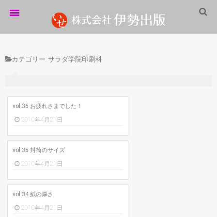
ホーム
カテゴリー:
サラダ学院印刷科
伊勢出版だより
営業案内
制作実績
vol.36 お疲れさまでした！
2010年4月21日
企業情報
採用情報
vol.35 封筒のサイズ
パートナーシップ
2010年4月21日
お問い合わせ
vol.34 紙の厚さ
サイトマップ
2010年4月21日