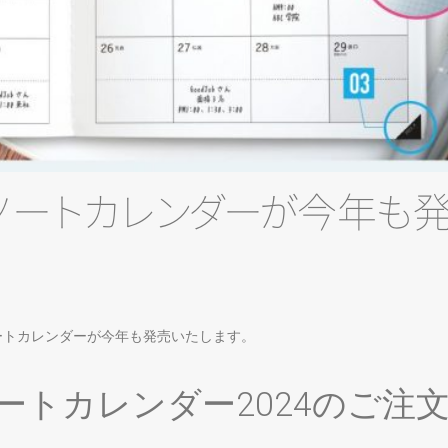
ノ
ー
ト
カ
レ
ン
ダ
ー
が
今
年
も
ートカレンダーが今年も発売いたします。
ートカレンダー2024のご注