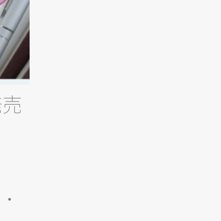
発売
文・