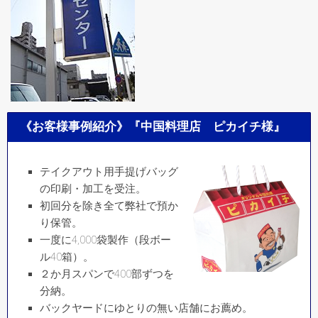
《お客様事例紹介》『中国料理店 ピカイチ様』
テイクアウト用手提げバッグ
の印刷・加工を受注。
初回分を除き全て弊社で預か
り保管。
一度に4,000袋製作（段ボー
ル40箱）。
２か月スパンで400部ずつを
分納。
バックヤードにゆとりの無い店舗にお薦め。