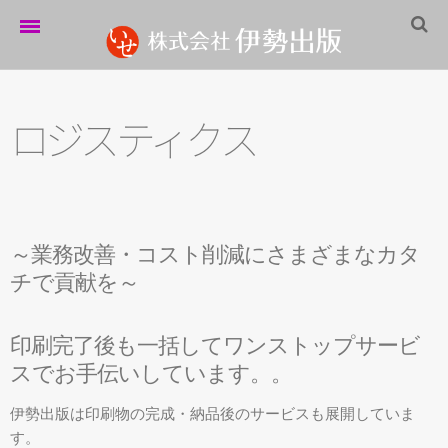
ホーム
伊勢出版だより
ロ
ジ
ス
テ
ィ
ク
ス
営業案内
制作実績
～業務改善・コスト削減にさまざまなカタ
企業情報
チで貢献を～
採用情報
パートナーシップ
印刷完了後も一括してワンストップサービ
スでお手伝いしています。。
お問い合わせ
伊勢出版は印刷物の完成・納品後のサービスも展開していま
サイトマップ
す。