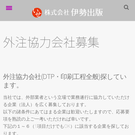
ホーム
伊勢出版だより
外注協力会社募集
営業案内
制作実績
外注協力会社(DTP・印刷工程全般)探してい
企業情報
ます。
採用情報
当社では、外部業者という立場で業務遂行に協力していただけ
パートナーシップ
る企業（法人）を広く募集しております。
以下の諸条件にあてはまる企業は歓迎いたしますので、応募要
お問い合わせ
項を熟読の上ご一考いただければ幸いです。
サイトマップ
下記の１～６（1項目だけでもOK）に該当する企業を探してお
ります。