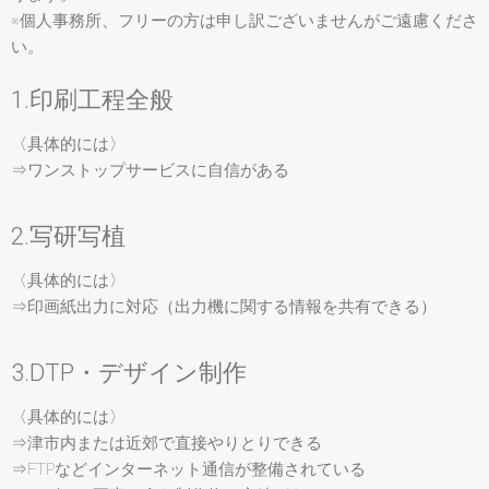
※個人事務所、フリーの方は申し訳ございませんがご遠慮くださ
い。
1.印刷工程全般
〈具体的には〉
⇒ワンストップサービスに自信がある
2.写研写植
〈具体的には〉
⇒印画紙出力に対応（出力機に関する情報を共有できる）
3.DTP・デザイン制作
〈具体的には〉
⇒津市内または近郊で直接やりとりできる
⇒FTPなどインターネット通信が整備されている