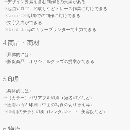
⇒デザイン要素を含む制作物の実績がある
⇒地図やロゴ、間取りなどトレース作業に対応できる
⇒Adobe CS3以降での制作に対応できる
⇒文字入力ができる
⇒DocuColor等のカラープリンターで出力できる
4.商品・商材
〈具体的には〉
⇒販促商品、オリジナルグッズの提案ができる
5.印刷
〈具体的には〉
⇒（カラー）バリアブル印刷（宛名印字など）
⇒圧着ハガキ印刷（中面の写真の切り替え等）
⇒DM用のチラシ印刷（レンタルSHOP、美容院など）
6.物流