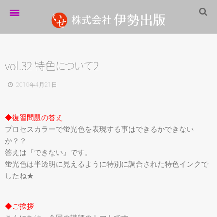
ホーム
伊勢出版だより
vol.32 特
色
に
つ
い
て
2
営業案内
2010年4月21日
制作実績
◆復習問題の答え
企業情報
プロセスカラーで蛍光色を表現する事はできるかできない
か？？
採用情報
答えは『できない』です。
パートナーシップ
蛍光色は半透明に見えるように特別に調合された特色インクで
したね★
お問い合わせ
サイトマップ
◆ご挨拶