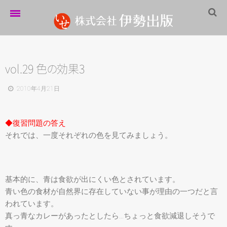
ホーム
伊勢出版だより
vol.29
色
の
効果3
営業案内
2010年4月21日
制作実績
◆復習問題の答え
企業情報
それでは、一度それぞれの色を見てみましょう。
採用情報
パートナーシップ
基本的に、青は食欲が出にくい色とされています。
お問い合わせ
青い色の食材が自然界に存在していない事が理由の一つだと言
われています。
サイトマップ
真っ青なカレーがあったとしたら…ちょっと食欲減退しそうで