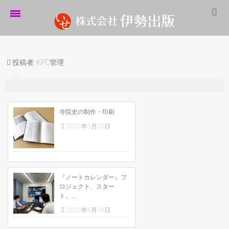
ホーム
投稿者:
KPC管理
伊勢出版だより
営業案内
制作実績
寺院史の制作・印刷
2022年5月23日
企業情報
採用情報
パートナーシップ
『ノートカレンダー』プ
ロジェクト、スター
お問い合わせ
ト。...
2022年5月18日
サイトマップ