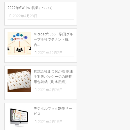
2022年GW中の営業について
2022年4月28日
Microsoft 365 駒田グル
ープ全社でテナント統
合...
2021年12月2日
株式会社まつおか様 冷凍
手羽先パッケージの贈答
用包装紙（耐水用紙）...
2021年7月26日
デジタルブック制作サー
ビス
2021年7月15日