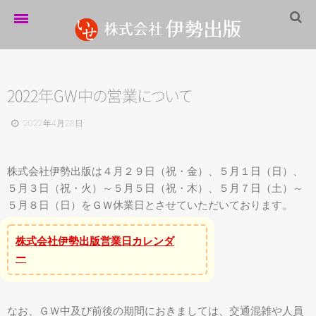
ホーム
伊勢出版だより
2022年GW
中
の
営
業
に
つ
い
て
営業案内
2022年4月28日
制作実績
株式会社伊勢出版は４月２９日（祝・金）、５月１日（日）、
企業情報
５月３日（祝・火）～５月５日（祝・木）、５月７日（土）～
５月８日（日）をＧＷ休業日とさせていただいております。
採用情報
パートナーシップ
株式会社伊勢出版営業日カレンダ
ー
お問い合わせ
サイトマップ
なお、ＧＷ中及び前後の期間におきましては、交通混雑や人員