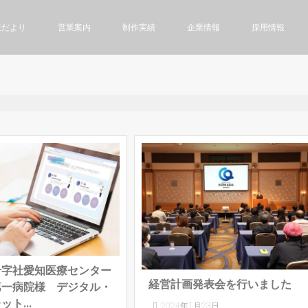
版だより
営業案内
制作実績
企業情報
採用情報
十字社愛知医療センター
経営計画発表会を行いました
第一病院様 デジタル・
ト...
2024年1月23日