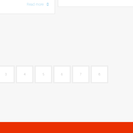
Read more
3
4
5
6
7
8