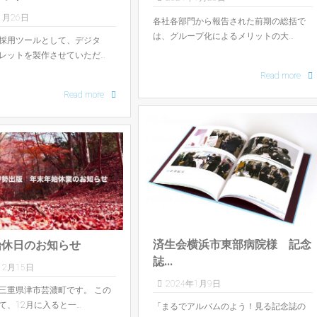
1月26日
各社各部門から報告された前期の総括で
は、グループ化によるメリットの大…
採用ツールとして、デジタ
レットを製作させていただ…
Read more
Read more
済生会横浜市東部病院様 記念
始休日のお知らせ
誌...
12月15日
2024年1月9日
三重県津市芸濃町です。 この
て、12月に入ると一…
「まるでアルバムのよう！見る記念誌の