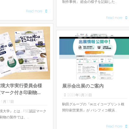
制作事例」 総会の様子を記録した…
Read more
Read more
環境大学実行委員会様
展示会出展のご案内
証マーク付き印刷物...
2023年9月26日
11月17日
駒田グループの『㈱エイコープリント根
間印刷営業所』が パシフィコ横浜…
境大学』とは… FSC認証マーク
刷物の製作では、…
Read more