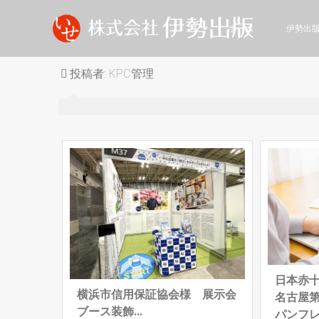
ホーム
伊勢出
投稿者:
KPC管理
日本赤
横浜市信用保証協会様 展示会
名古屋
ブース装飾...
パンフレッ