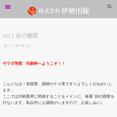
ホーム
伊勢出版だより
vol.1
紙
の
種類
営業案内
2010年4月18日
制作実績
サラダ学院 印刷科へようこそ！！
企業情報
採用情報
こんにちは！初授業、講師のナス美です☆よろしくおねがいし
パートナーシップ
ます。
ここでは印刷業界に関係することをメインに、毎週1回の授業を
お問い合わせ
行ないます。私以外にも講師がいますので、お楽しみに♪
サイトマップ