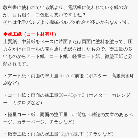
教科書に使われている紙より、電話帳に使われている紙の方
が、目も粗く、白色度も悪いですよね？
それは化学パルプより機械パルプの配合が多いからなんです。
◆塗工紙（コート材有り）
上質紙、中質紙をベースに片面または両面に塗料を塗って、圧
力をかけたロールの間を通し光沢を出したもので、塗工量の多
いものからアート紙、コート紙、軽量コート紙、微塗工紙と分
類されます。
・アート紙：両面の塗工量40g/m2前後（ポスター、高級美術印
刷など）
・コート紙：両面の塗工量20～40g/m2（ポスター、カレンダ
ー、カタログなど）
・軽量コート紙：両面の塗工量15g/前後（雑誌の文章のあるペ
ージ、カラーページ、チラシなど）
・微塗工紙：両面の塗工量12g/m2以下（チラシなど）