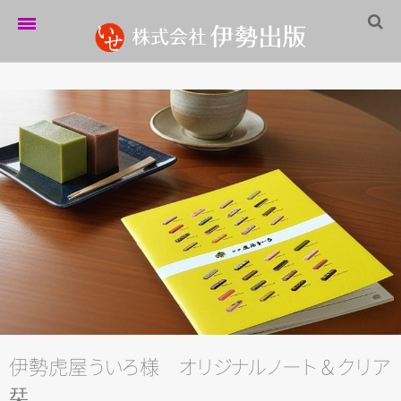
ホーム
伊勢出版だより
営業案内
制作実績
企業情報
採用情報
パートナーシップ
お問い合わせ
伊勢虎
屋
う
い
ろ
様
オ
リ
ジ
ナ
ル
ノ
ー
ト
＆
ク
リ
ア
サイトマップ
栞