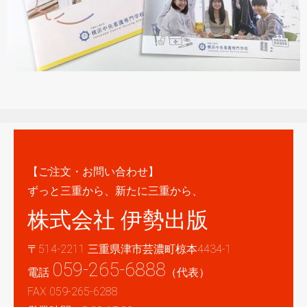
【ご注文・お問い合わせ】
ずっと三重から、新たに三重から、
株式会社 伊勢出版
〒514-2211 三重県津市芸濃町椋本4434-1
059-265-6888
電話
（代表）
FAX 059-265-6288