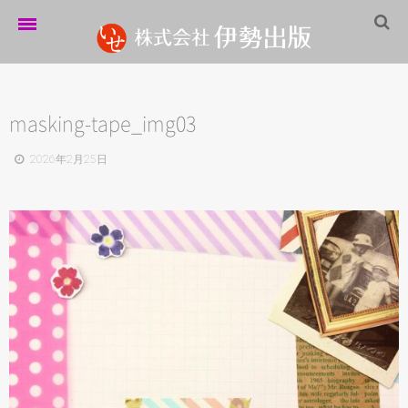
ホーム
伊勢出版だより
masking-tape_img03
営業案内
2026年2月25日
制作実績
企業情報
採用情報
パートナーシップ
お問い合わせ
サイトマップ