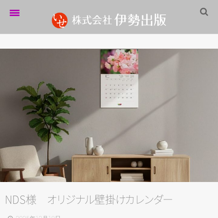
ホーム
伊勢出版だより
営業案内
制作実績
企業情報
採用情報
パートナーシップ
お問い合わせ
NDS様
オ
リ
ジ
ナ
ル
壁
掛
け
カ
レ
ン
ダ
ー
サイトマップ