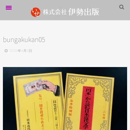
ホーム
伊勢出版だより
bungakukan05
営業案内
2026年4月3日
制作実績
企業情報
採用情報
パートナーシップ
お問い合わせ
サイトマップ