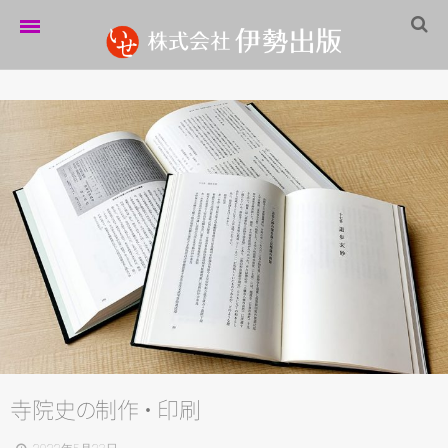
ホーム
伊勢出版だより
営業案内
制作実績
企業情報
採用情報
パートナーシップ
お問い合わせ
寺院
史
の
制
作
・
印刷
サイトマップ