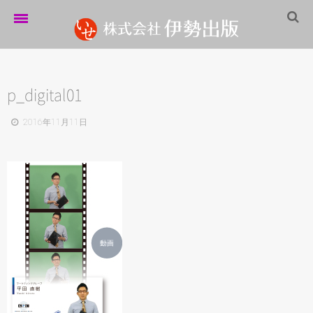
ホーム
伊勢出版だより
p_digital01
営業案内
2016年11月11日
制作実績
企業情報
採用情報
パートナーシップ
お問い合わせ
サイトマップ