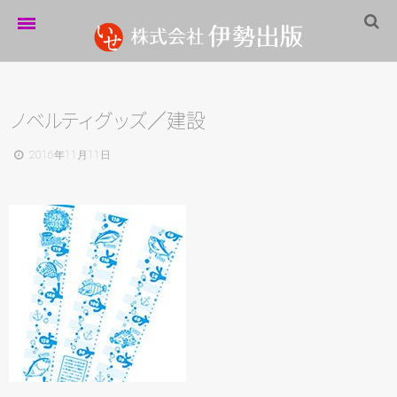
ホーム
伊勢出版だより
ノ
ベ
ル
テ
ィ
グ
ッ
ズ
／建設
営業案内
2016年11月11日
制作実績
企業情報
採用情報
パートナーシップ
お問い合わせ
サイトマップ