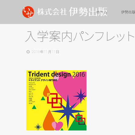
ホーム
伊勢出
入学案
内
パ
ン
フ
レ
ッ
2016年11月11日