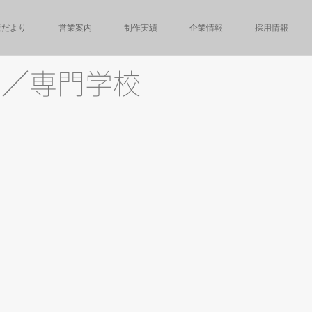
版だより
営業案内
制作実績
企業情報
採用情報
ト
／専門学校