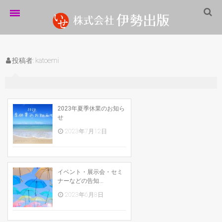
ホーム
投稿者:
katoemi
伊勢出版だより
営業案内
制作実績
2023年夏季休業のお知ら
せ
企業情報
2023年7月12日
採用情報
パートナーシップ
イベント・展示会・セミ
ナーなどの告知...
お問い合わせ
2023年6月8日
サイトマップ