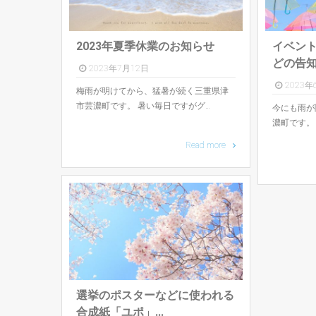
2023年夏季休業のお知らせ
イベン
どの告知.
2023年7月12日
2023年
梅雨が明けてから、猛暑が続く三重県津
市芸濃町です。 暑い毎日ですがグ…
今にも雨が
濃町です。
Read more
選挙のポスターなどに使われる
合成紙「ユポ」...