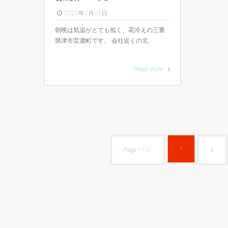
2023年3月28日
朝晩は気温がとても低く、花冷えの三重
県津市芸濃町です。 会社近くの北…
Read more
1
Page 1 / 11
2