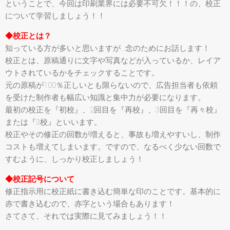
ということで、今回は印刷業界には必要不可欠！！！の、校正
について学習しましょう！！
◆校正とは？
知っている方が多いと思いますが…念のためにお話します！
校正とは、原稿通りに文字や写真などが入っているか、レイア
ウトされているかをチェックすることです。
元の原稿が100％正しいとも限らないので、広告担当者も依頼
を受けた制作者も幅広い知識と集中力が必要になります。
最初の校正を『初校』、2回目を『再校』、3回目を『再々校』
または『3校』といいます。
校正やその修正の回数が増えると、事故も増えやすいし、制作
コストも増えてしまいます。ですので、なるべく少ない回数で
すむように、しっかり校正しましょう！
◆校正記号について
修正指示用に校正紙に書き込む簡単な印のことです。基本的に
赤で書き込むので、赤字という場合もあります！
さてさて、それでは実際に見てみましょう！！