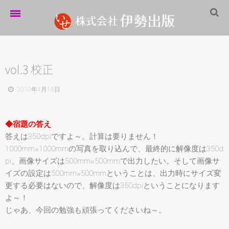
ホーム
伊勢出版だより
vol.3 校正
営業案内
2010年4月18日
制作実績
◆宿題の答え
企業情報
答えは350dpiですよ～。計算は要りません！
1000mm×1000mmの写真を取り込んで、最終的に解像度は350d
採用情報
pi、画像サイズは500mm×500mmで出力したい。そして画像サ
パートナーシップ
イズの設定は500mm×500mmということは、出力時にサイズ変
更する必要はないので、解像度は350dpiということになります
お問い合わせ
よ～！
じゃあ、今回の勉強も頑張ってくださいね～。
サイトマップ