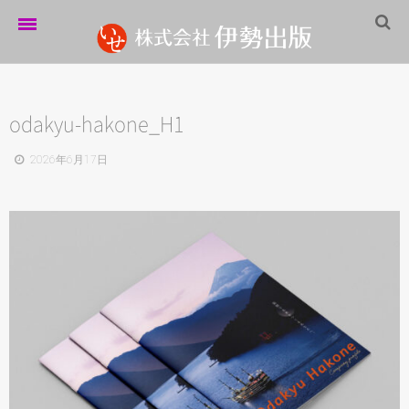
ホーム
伊勢出版だより
odakyu-hakone_H1
営業案内
2026年6月17日
制作実績
企業情報
採用情報
パートナーシップ
お問い合わせ
サイトマップ