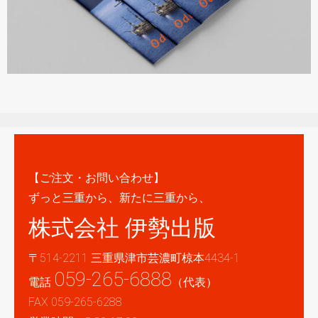
【ご注文・お問い合わせ】
ずっと三重から、新たに三重から、
株式会社 伊勢出版
〒514-2211 三重県津市芸濃町椋本4434-1
059-265-6888
電話
（代表）
FAX 059-265-6288