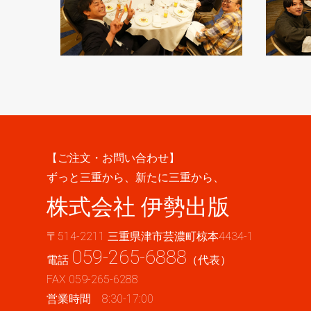
ずっと三重から、新たに三重から、
株式会社 伊勢出版
〒514-2211 三重県津市芸濃町椋本4434-1
059-265-6888
電話
（代表）
FAX 059-265-6288
営業時間 8:30-17:00
適格請求書事業者登録番号 T7-1900-0100-0081
お問い合わせフォーム
もご利用くださ
い。
ホーム
伊勢出版だより