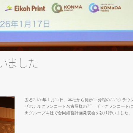
い
ま
し
た
去る2026年１月17日、本社から徒歩15分程のANAクラウ
ザホテルグランコート名古屋様の7F ザ・グランコート
田グループ４社で合同経営計画発表会を執り行いました。