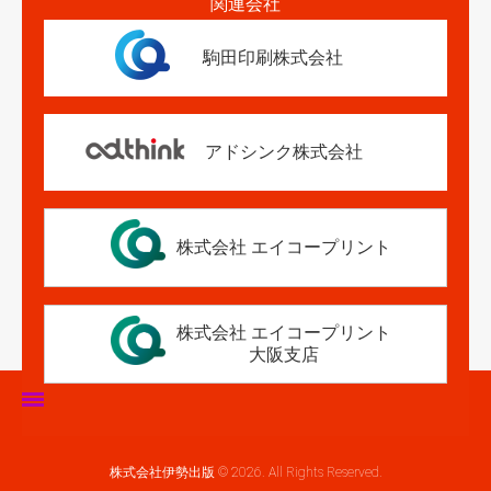
関連会社
駒田印刷株式会社
アドシンク株式会社
株式会社 エイコープリント
株式会社 エイコープリント
大阪支店
ホーム
株式会社伊勢出版 © 2026. All Rights Reserved.