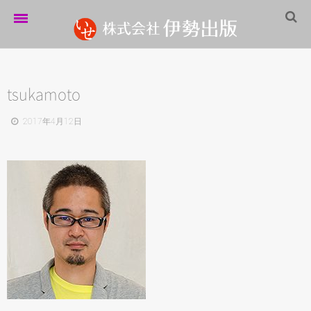
ホーム
伊勢出版だより
tsukamoto
営業案内
2017年4月12日
制作実績
企業情報
採用情報
パートナーシップ
お問い合わせ
サイトマップ