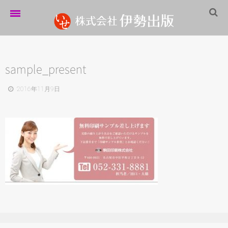
ホーム
伊勢出版だより
sample_present
営業案内
2016年11月9日
制作実績
企業情報
採用情報
パートナーシップ
お問い合わせ
サイトマップ