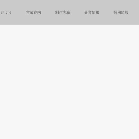
版だより
営業案内
制作実績
企業情報
採用情報