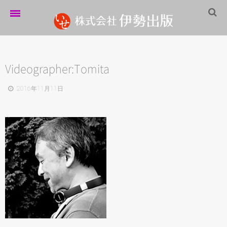
ホーム
伊勢出版だより
Videographer:Tomita
営業案内
2016年11月11日
制作実績
企業情報
採用情報
パートナーシップ
お問い合わせ
サイトマップ