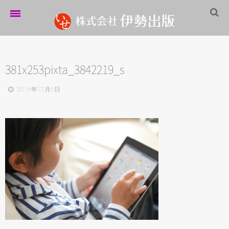
ホーム
伊勢出版だより
381x253pixta_3842219_s
営業案内
2016年12月6日
制作実績
企業情報
採用情報
パートナーシップ
お問い合わせ
サイトマップ