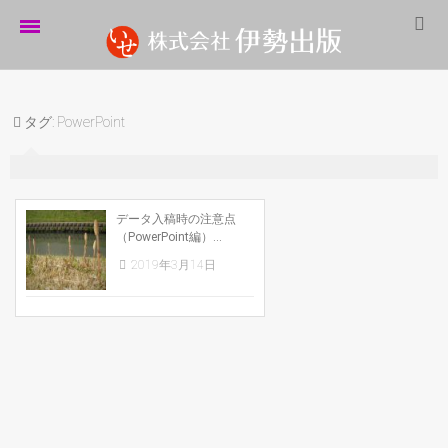
ホーム
タグ:
PowerPoint
伊勢出版だより
営業案内
制作実績
データ入稿時の注意点
（PowerPoint編）...
企業情報
2019年3月14日
採用情報
パートナーシップ
お問い合わせ
サイトマップ