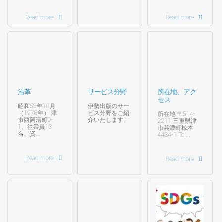
Read more
Read more
沿革
サービス分野
所在地、アク
セス
昭和53年10月
伊勢出版のサー
（1978年） 津
ビス分野をご紹
所在地 〒514-
市西阿漕町9-
介いたします。
2211 三重県津
1、従業員13
市芸濃町椋本
名、資...
4434-1 Tel...
Read more
Read more