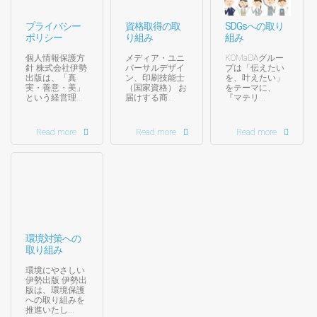
プライバシー
資格取得の取
SDGsへの取り
ポリシー
り組み
組み
個人情報保護方
メディア・ユニ
KOMaDAグルー
針 株式会社伊勢
バーサルデザイ
プは「伝えたい
出版は、「真
ン、印刷技能士
を、叶えたい」
実・善意・美」
（国家資格） お
をテーマに、
という経営理...
届けする商...
『マテリ...
Read more
Read more
Read more
環境対策への
取り組み
環境にやさしい
伊勢出版 伊勢出
版は、環境保護
への取り組みを
推進いたし...