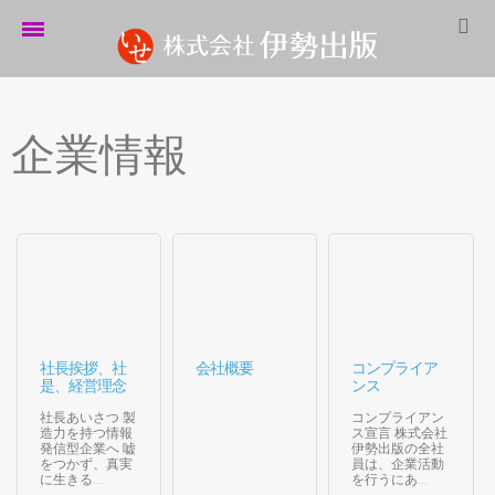
ホーム
企業情報
伊勢出版だより
営業案内
制作実績
企業情報
採用情報
パートナーシップ
社長挨拶、社
会社概要
コンプライア
是、経営理念
ンス
お問い合わせ
社長あいさつ 製
コンプライアン
造力を持つ情報
ス宣言 株式会社
発信型企業へ 嘘
伊勢出版の全社
サイトマップ
をつかず、真実
員は、企業活動
に生きる...
を行うにあ...