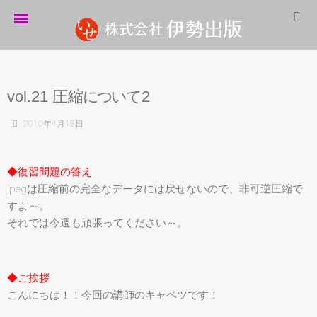
ホーム
伊勢出版だより
vol.21 圧
縮
に
つ
い
て
2
営業案内
2010年4月18日
制作実績
◆復習問題の答え
企業情報
jpegは圧縮前の完全なデータには戻せないので、非可逆圧縮で
すよ～。
採用情報
それでは今週も頑張ってください～。
パートナーシップ
お問い合わせ
◆ご挨拶
サイトマップ
こんにちは！！今回の講師のキャベツです！