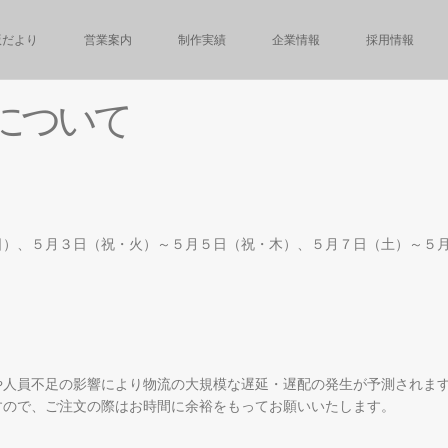
版だより
営業案内
制作実績
企業情報
採用情報
に
つ
い
て
日）、５月３日（祝・火）～５月５日（祝・木）、５月７日（土）～５
や人員不足の影響により物流の大規模な遅延・遅配の発生が予測されま
すので、ご注文の際はお時間に余裕をもってお願いいたします。