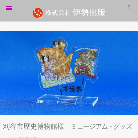
ホーム
伊勢出版だより
営業案内
制作実績
企業情報
採用情報
パートナーシップ
お問い合わせ
刈谷市歴史博物館様
ミ
ュ
ー
ジ
ア
ム
・
グ
ッ
ズ
サイトマップ