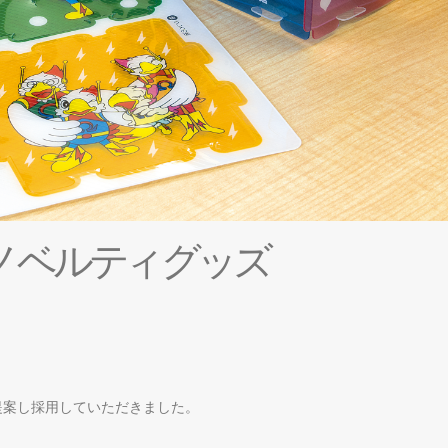
ノ
ベ
ル
テ
ィ
グ
ッ
ズ
提案し採用していただきました。