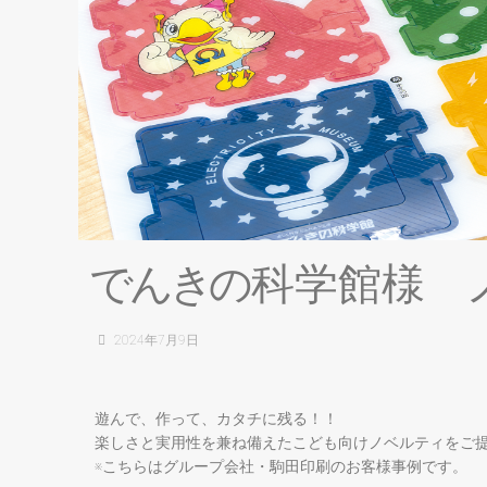
で
ん
き
の
科学館様
2024年7月9日
遊んで、作って、カタチに残る！！
楽しさと実用性を兼ね備えたこども向けノベルティをご
※こちらはグループ会社・駒田印刷のお客様事例です。