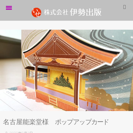
ホーム
伊勢出版だより
営業案内
制作実績
企業情報
採用情報
パートナーシップ
お問い合わせ
名古屋能楽堂様
ポ
ッ
プ
ア
ッ
プ
カ
ー
ド
サイトマップ