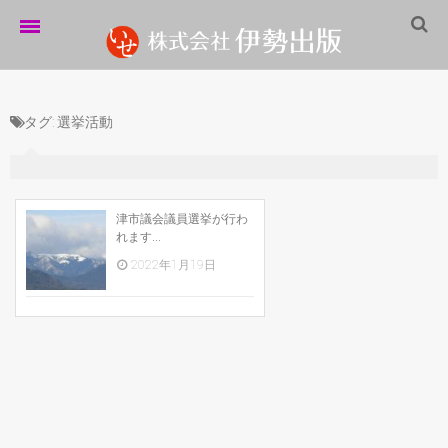
ホーム
タグ:
選挙活動
伊勢出版だより
営業案内
制作実績
津市議会議員選挙が行わ
れます...
企業情報
2022年1月19日
採用情報
パートナーシップ
お問い合わせ
サイトマップ