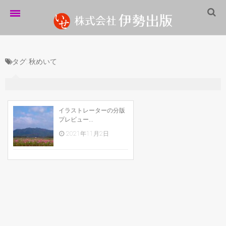
ホーム
タグ:
秋めいて
伊勢出版だより
営業案内
制作実績
イラストレーターの分版
プレビュー...
企業情報
2021年11月2日
採用情報
パートナーシップ
お問い合わせ
サイトマップ