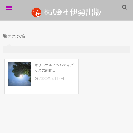
ホーム
タグ:
水筒
伊勢出版だより
営業案内
制作実績
オリジナルノベルティグ
ッズの制作...
企業情報
2020年6月17日
採用情報
パートナーシップ
お問い合わせ
サイトマップ