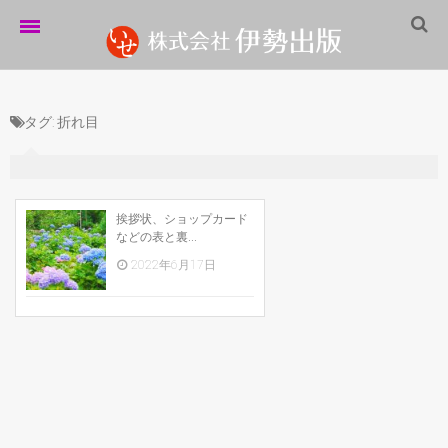
ホーム
タグ:
折れ目
伊勢出版だより
営業案内
制作実績
挨拶状、ショップカード
などの表と裏...
企業情報
2022年6月17日
採用情報
パートナーシップ
お問い合わせ
サイトマップ