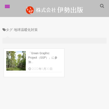
ホーム
タグ:
地球温暖化対策
伊勢出版だより
営業案内
制作実績
「Green Graphic
Project（GGP）」に参
企業情報
加...
2022年5月30日
採用情報
パートナーシップ
お問い合わせ
サイトマップ