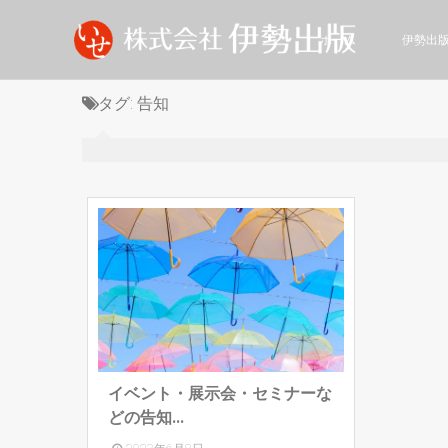
ホーム
伊勢出
タグ:
告知
イベント・展示会・セミナーな
どの告知...