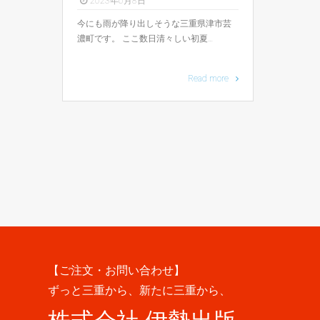
2023年6月8日
今にも雨が降り出しそうな三重県津市芸
濃町です。 ここ数日清々しい初夏…
Read more
【ご注文・お問い合わせ】
ずっと三重から、新たに三重から、