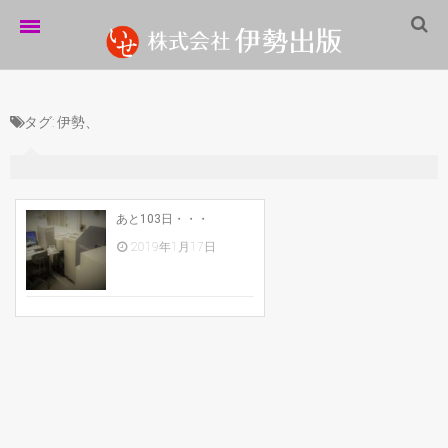
ホーム
タグ:
伊勢、
伊勢出版だより
営業案内
制作実績
あと103日・・・
2019年1月17日
企業情報
採用情報
パートナーシップ
お問い合わせ
サイトマップ