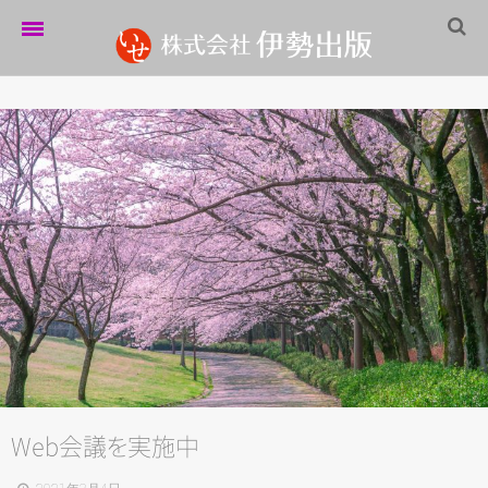
ホーム
伊勢出版だより
営業案内
制作実績
企業情報
採用情報
パートナーシップ
お問い合わせ
Web会
議
を
実施中
サイトマップ