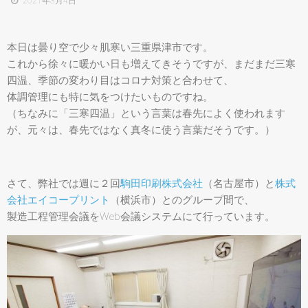
2021年3月4日
本日は曇り空で少々肌寒い三重県津市です。
これから徐々に暖かい日も増えてきそうですが、まだまだ三寒
四温、季節の変わり目はコロナ対策と合わせて、
体調管理にも特に気をつけたいものですね。
（ちなみに「三寒四温」という言葉は春先によく使われます
が、元々は、春先ではなく真冬に使う言葉だそうです。）
さて、弊社では週に２回
駒田印刷株式会社
（名古屋市）と
株式
会社エイコープリント
（横浜市）とのグループ間で、
製造工程管理会議をWeb会議システムにて行っています。